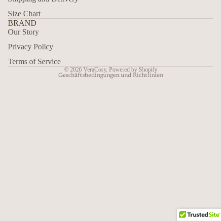
Size Chart
Widerrufsrecht
BRAND
Datenschutzerklärung
Our Story
AGB
Privacy Policy
Versand
Terms of Service
© 2026
VeraCosy
,
Powered by Shopify
Geschäftsbedingungen und Richtlinien