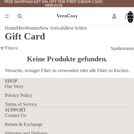
FREE SHIPPING! GET 10% OFF FOR FIRST ORDER CODE:
FREE SHIPPING! GET 10% OFF FOR FIRST ORDER CODE:
NEW2026
NEW2026
Artikel
VeraCosy
Warenk
insgesa
0
Home
Men
Women
New Arrivals
Best Sellers
Gift Card
Spaltenraste
Filtern
Keine Produkte gefunden.
Versuche, weniger Filter zu verwenden oder
alle Filter zu löschen
.
SHOP
Our Story
Privacy Policy
Terms of Service
SUPPORT
Contact Us
Return & Exchange
Shipping and Delivery